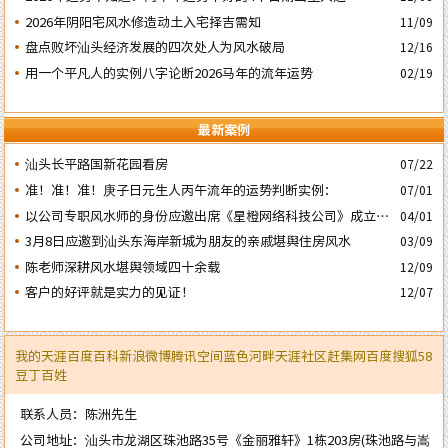
子’ 日
2026年阴阳宅风水修造动土入宅择吉需知
11/09
盘点败坏汕头经济发展的四次处人为风水破局
12/16
用一个平凡人的实例八字论断2026马年的流年运势
02/19
最新案例
汕头长平路国新花园看房
07/22
准！准！准！庚子日元生人丙午流年的运势判断实例：
07/01
以公司专职风水师的身份应邀出席《星橙网络科技公司》成立5
04/01
周年庆典
3月8日应邀到汕头东海岸新城为朋友的亲戚堪舆住房风水
03/09
陈老师深耕风水堪舆领域四十余载
12/09
客户的好评就是实力的见证！
12/07
我的天涯
百度百科
新浪微博
腾讯空间
蓝色河畔
天涯社区
赶集网
百度
搜狐
58
豆丁
百姓
联系人员：陈洲先生
公司地址：汕头市龙湖区珠池路35号《金丽雅轩》1栋203房(珠池路与嵩