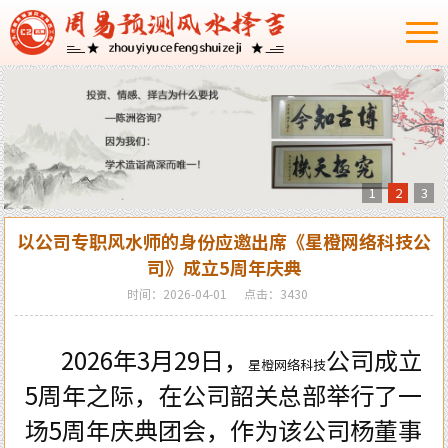
1
2
3
以公司专职风水师的身份应邀出席《星橙网络科技公
司》成立5周年庆典
时间：2026-04-01
点击：3430
2026
年
3
月
29
日，
公司成立
星橙网络科技
5
周年之际，在公司韶关总部举行了一
场
5
周年庆典团会，作为该公司杨董事