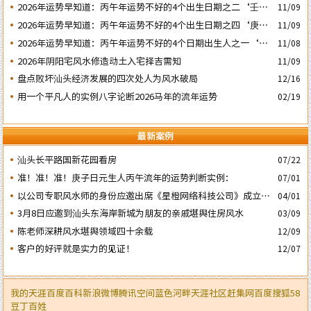
2026年运势早知道：丙午年运势不好的4个出生日期之二‘壬子’
11/09
日
2026年运势早知道：丙午年运势不好的4个出生日期之四‘庚子’
11/09
日
2026年运势早知道：丙午年运势不好的4个日期出生人之一‘戊
11/08
子’ 日
2026年阴阳宅风水修造动土入宅择吉需知
11/09
盘点败坏汕头经济发展的四次处人为风水破局
12/16
用一个平凡人的实例八字论断2026马年的流年运势
02/19
最新案例
汕头长平路国新花园看房
07/22
准！准！准！庚子日元生人丙午流年的运势判断实例：
07/01
以公司专职风水师的身份应邀出席《星橙网络科技公司》成立5
04/01
周年庆典
3月8日应邀到汕头东海岸新城为朋友的亲戚堪舆住房风水
03/09
陈老师深耕风水堪舆领域四十余载
12/09
客户的好评就是实力的见证！
12/07
我的天涯
百度百科
新浪微博
腾讯空间
蓝色河畔
天涯社区
赶集网
百度
搜狐
58
豆丁
百姓