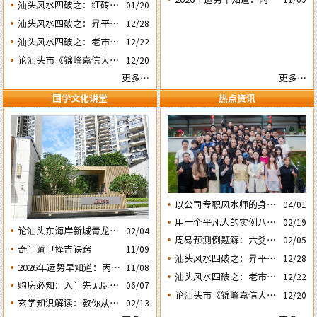
虎砂和明堂案山的风水态
汕头风水四破之：红砖楼
01/20
期之三‘丙子’ 日
年运势不好的4个出生日
势
被拆除破坏了乌桥岛龟地
汕头风水四破之：昇平路
12/28
期之二‘壬子’ 日
风水格局
骑楼拆毁破坏了蜘蛛网的
汕头风水四破之：老市政
12/22
风水局
府楼反向改造破坏了水局
论汕头市《锦峰嘉信大
12/20
风水。
厦》这栋“烂尾王”楼盘
更多…
更多…
与风水态势的关系
国学文化讲堂
热点资讯
以公司专职风水师的身份
04/01
应邀出席《星橙网络科技
用一个平凡人的实例八字
02/19
论汕头东海岸新城青龙白
公司》成立5周年庆典
02/04
论断2026马年的流年运势
周易预测例题解：六爻占
02/05
虎砂和明堂案山的风水态
奇门遁甲择吉诀窍
11/09
卜2026年流年运势卦象分
势
汕头风水四破之：昇平路
12/28
2026年运势早知道：丙午
析
11/08
骑楼拆毁破坏了蜘蛛网的
汕头风水四破之：老市政
12/22
年运势不好的4个日期出
购房必知：入门先见厨房
06/07
风水局
府楼反向改造破坏了水局
生人之一‘戊子’ 日
论汕头市《锦峰嘉信大
12/20
餐厅的户型隐藏着那些弊
玄学知识解读：教你从袁
02/13
风水。
厦》这栋“烂尾王”楼盘
害？
氏命谱《讲命捷径赋》中