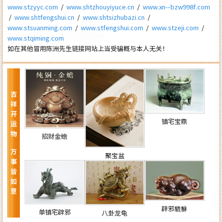
www.stzyyc.com
/
www.shtzhouyiyuce.cn
/
www.xn--bzw998f.com
/
www.shtfengshui.cn
/
www.shtsizhubazi.cn
/
www.stsuanming.com
/
www.stfengshui.com
/
www.stzeji.com
/
www.stqiming.com
如在其他冒用陈洲先生链接网站上当受骗概与本人无关！
吉祥开运物 万事皆如意
镇宅宝鼎
招财金蟾
聚宝盆
辟邪貔貅
单镇宅辟邪
八卦龙龟