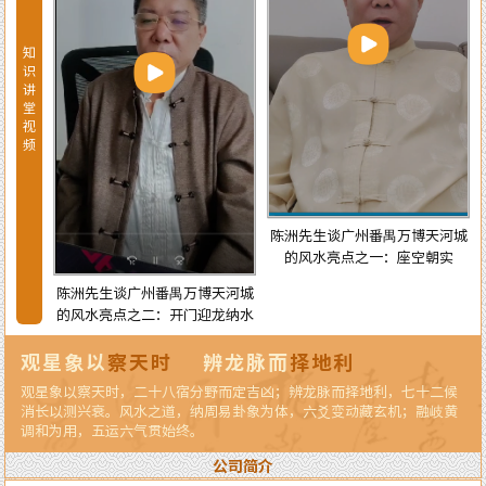
知
识
讲
堂
视
频
宅风水
陈洲先生谈广州番禺万博天河城
的风水亮点之一：座空朝实
陈洲先生谈广州番禺万博天河城
的风水亮点之二：开门迎龙纳水
观星象以
察天时
辨龙脉而
择地利
观星象以察天时，二十八宿分野而定吉凶；辨龙脉而择地利，七十二候
消长以测兴衰。风水之道，纳周易卦象为体，六爻变动藏玄机；融岐黄
调和为用，五运六气贯始终。
公司简介