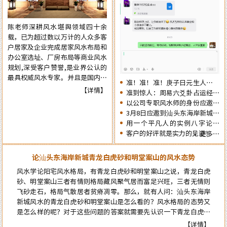
肖生人因命局的不同，运势也各有
争取更大的成就……
不同。为使自己在新的一年里能够
陈老师深耕风水堪舆领域四十余
趋吉避凶行好运，有必要先知先
载，已为超过数以万计的人众多客
觉，提前了解一下2026年十二生
户居家及企业完成居家风水布局和
肖的流年运势情况为未来的一年提
办公室选址、厂房布局等商业风水
前布局，争取更大的成就……
规划,深受客户赞誉,是业界公认的
最具权威风水专家。并且是国内为
准！准！准！庚子日元生人丙午
数不多的资深四柱周易预测师，在
【详情】
流年的运势判断实例：
准到惊人：周易六爻卦占运经典
四十余年的预测生涯中，四柱及周
案例分享
以公司专职风水师的身份应邀出
易预测案例达二、三十万例以上，
席《星橙网络科技公司》成立5
3月8日应邀到汕头东海岸新城为
准确率在98%以上。
周年庆典
朋友的亲戚堪舆住房风水
用一个平凡人的实例八字论断
2026马年的流年运势
客户的好评就是实力的见证！
更多…
论汕头东海岸新城青龙白虎砂和明堂案山的风水态势
风水学论阳宅风水格局，有青龙白虎砂和明堂案山之说，青龙白虎
砂、明堂案山三者有情则格局藏风聚气居而富足兴旺，三者无情则
飞砂走石，格局气散居者贫瘠凋零。那么，就有人问：汕头东海岸
新城风水的青龙白虎砂和明堂案山是怎么看的？风水格局的态势又
是怎么样的呢？对于这些问题的答案就需要先认识一下青龙白虎和
案山的风水概念，自然就能弄明白了…
【详情】