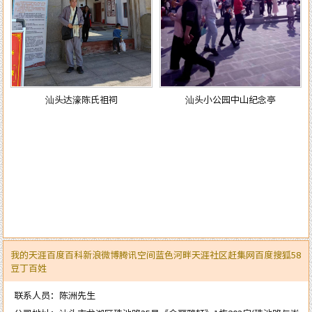
汕头达濠陈氏祖祠
汕头小公园中山纪念亭
我的天涯
百度百科
新浪微博
腾讯空间
蓝色河畔
天涯社区
赶集网
百度
搜狐
58
豆丁
百姓
联系人员：陈洲先生