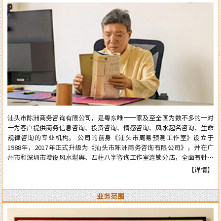
汕头市陈洲商务咨询有限公司，是粤东唯一一家及至全国为数不多的一对
一为客户提供商务信息咨询、投资咨询、情感咨询、风水起名咨询、生命
规律咨询的专业机构。 公司的前身《汕头市周易预测工作室》设立于
1988年，2017年正式升级为《汕头市陈洲商务咨询有限公司》，并在广
州市和深圳市增设风水堪舆、四柱八字咨询工作室连锁分店，全面有针对
性地为在广州市和深圳市工作、生活的广大广州、深圳客户提供咨询服
【详情】
务。 从工作室到公司成立多年来广泛服务于:企业、个人、机构等各类行
业领域，公司对外的服务宗旨是：顾客至上、实在真诚、认真负责、权威
业务范围
可信。近四十年来深得众多新老客户的高度好评和信任。 陈洲先生是三
十年前在汕头市与张克明、胡玉尺名老先生齐名的老牌预测师、风水师。
几十年来专业于四柱八字的预测、周易六爻占卜、风水堪舆调理，各种喜