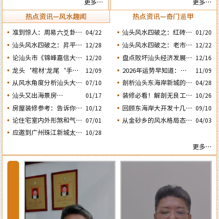
更多…
更多…
与风水态势的关系
正确看八字命局
热点资讯—风水趣闻
热点资讯—奇门遁甲
准到惊人：周易六爻卦占
汕头风水四破之：红砖楼
04/22
01/20
运经典案例分享
被拆除破坏了乌桥岛龟地
汕头风水四破之：昇平路
汕头风水四破之：老市政
12/28
12/22
风水格局
骑楼拆毁破坏了蜘蛛网的
府楼反向改造破坏了水局
论汕头市《锦峰嘉信大
盘点败坏汕头经济发展的
12/20
12/16
风水局
风水。
厦》这栋“烂尾王”楼盘
四次处人为风水破局
龙头‘棺材’龙尾‘手
2026年运势早知道：丙
12/09
11/09
与风水态势的关系
铐’汕头这两栋建筑物是
午年运势不好的4个出生
从风水角度分析汕头大港
剖析汕头东海岸新城的风
07/10
04/28
日期之四‘庚子’ 日
否隐藏着风水造局的悬
河产城融合示范区何时能
水大局态势为购房者提供
汕头又出海景房​​​​​笋盘！很
装修必看！解剖无良工匠
10/26
01/17
念？
兴旺？
更好的建议
是怎样使用魔咒在人家房
多人都在问：腾瑞滨海湾
房屋装修参考：告诉你房
回顾东海岸大开发十几
10/12
09/10
屋中“放蛊” 害人的？
楼盘的风水态势怎么样？
子装修时鲁班法的催财催
年：再看看有那些楼盘的
论住宅室内外形煞和气煞
从金砂乡的风水格局态势
07/01
04/03
官催文昌方法
风水格局会比较好？
的危害及可化与不可化的
分析金凤城旺势昙花一现
应邀到广州珠江新城太平
10/28
区别
的原因
洋金融大厦堪舆调理风水
更多…