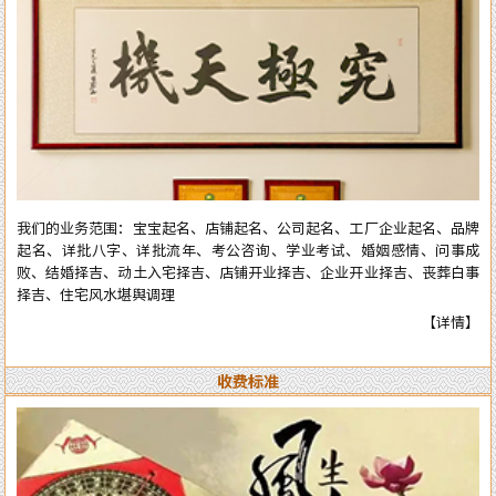
庆择吉等。一生以直言敢断的风格，从不虚言巧语的业德而深受广大各界
人士的高度好评和信赖。时间能证明实力，陈洲先生能够三十多年从业至
今，口碑越来越好，客户越来越多，可想而知陈洲先生的学术修为的高深
程度！ 陈洲先生研究运用易学近四十年、学术上:理论基础高深，博取众
家之长，经验丰富、见解独到、业德高尚。 本公司网站对外服务项目，
全部真人实体进行预测与操作，服务质量绝对精准实用。详情了解可拔打
电话或加微信：15916618178（微信同号），进行咨询了解。
我们的业务范围：宝宝起名、店铺起名、公司起名、工厂企业起名、品牌
起名、详批八字、详批流年、考公咨询、学业考试、婚姻感情、问事成
败、结婚择吉、动土入宅择吉、店铺开业择吉、企业开业择吉、丧葬白事
择吉、住宅风水堪舆调理
【详情】
收费标准