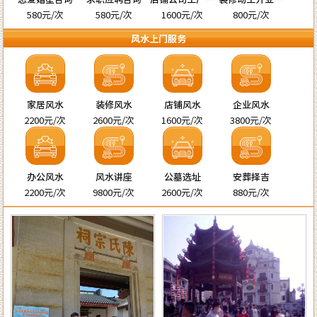
名
宅择吉
580元/次
580元/次
1600元/次
800元/次
风水上门服务
家居风水
装修风水
店铺风水
企业风水
2200元/次
2600元/次
1600元/次
3800元/次
办公风水
风水讲座
公墓选址
安葬择吉
2200元/次
9800元/次
2600元/次
880元/次