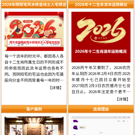
2026年阴阳宅风水修造动土入宅择吉
2026年十二生肖流年运势概论
需知
每一个流年的时光中，都因各人各
自十二生肖所属生日的不同形成不
2026丙午年又要到了，2026农历
同命局而因此流年运势也各有不
年从阳历2026年2月4日农历2025
同。而阴阳宅的宅运也会因为宅基
年腊月十七己酉日立春开始至
座向分金不同而受着每一年的时光
2027阳历2月3日农历腊月廿七癸
气运的不同影响，在阳宅置业建造
【详情】
丑日止。2026年注定是个更不平
和阴宅修造上也有着不一样的风水
常的流年，本年国际形势会更加动
讲究。为使自己在新的一年里能够
【详情】
荡混乱复杂，国内派系斗争逼害严
在阳宅置业建造和阴宅修造的事项
客户案例
选我理由
重，经济更加混乱，行业拢断更加
择吉中做到正确，就需要了解一下
白热化，民营企业压力已至顶端悬
2026年阴阳宅风水修造动土入宅
崖之上。有更多的民营企业被洗牌
择吉的具体要点，为心宜的吉屋修
面临关闭，两极化更加明显。但不
建入宅或阴宅的修造选取到一个能
管怎样，各人有各自的命，十二生
够趋吉避凶的好日辰而做好规划，