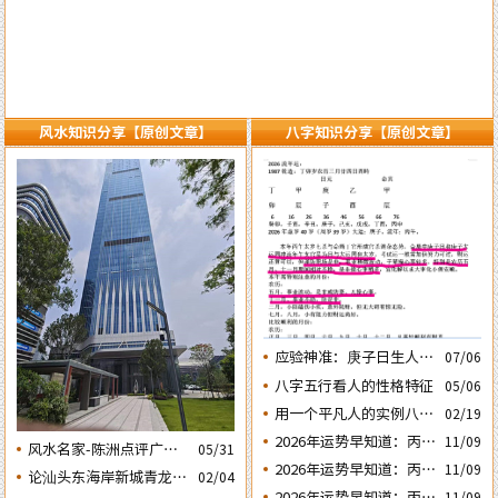
风水知识分享【原创文章】
八字知识分享【原创文章】
应验神准：庚子日生人丙
07/06
午流年运势判断的应验结
八字五行看人的性格特征
05/06
果
用一个平凡人的实例八字
02/19
论断2026马年的流年运势
2026年运势早知道：丙午
11/09
风水名家-陈洲点评广州
05/31
年运势不好的4个出生日
2026年运势早知道：丙午
11/09
广交会芭洲交易中心大楼
论汕头东海岸新城青龙白
02/04
期之四‘庚子’ 日
年运势不好的4个出生日
的风水态势
2026年运势早知道：丙午
11/09