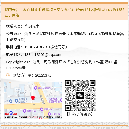
我的天涯
百度百科
新浪微博
腾讯空间
蓝色河畔
天涯社区
赶集网
百度
搜狐
58
豆丁
百姓
联系人员：陈洲先生
公司地址：汕头市龙湖区珠池路35号《金丽雅轩》1栋203房(珠池路与嵩
山路交界处)
手机电话：
15916618178
（微信同号）
电子邮箱：
1334418505@qq.com
Copyright 2025 汕头市周易预测风水择吉陈洲咨沟询工作室
粤ICP备
17122580号
网站访问量：20129371
【扫码了解更多】