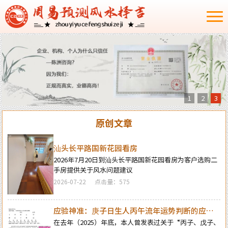
1
2
3
原创文章
汕头长平路国新花园看房
2026年7月20日到汕头长平路国新花园看房为客户选购二
手房提供关于风水问题建议
2026-07-22
点击量：575
应验神准：庚子日生人丙午流年运势判断的应验
结果
在去年（2025）年底，本人曾发表过关于“丙子、戊子、