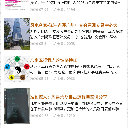
庚子、壬子”这四个日期生人2026丙午流年在特定的情况
下会应验一些不利事端发生的预测文章，而在今年众多流
2026-07-06
点击量：1194
年运势实例预测案例中，遇到的“丙子、戊子、庚子、壬
子”的有很多，预测结果应验准确也是很神奇精准的，下
面这例“庚子”日出生人在丙午年发生的不利事也是其中
风水名家-陈洲点评广州广交会芭洲交易中心大楼
的一例…
的风水态势
近期，因为朋友和客户公司办公室选址的关系，本人多次
进入广州海珠区芭洲交易中心-也就是广交会商业群体的
区域进行风水勘测，并且多次对《芭洲中心大楼》的风水
2026-05-31
点击量：2058
进行仔细的风水堪舆，最后，才建议朋友新公司选址落地
于《芭洲中心大楼》写字楼中，今天闲暇之余，以白话文
的格式顺带对芭洲中心大楼的风水格局态势的优缺点进行
八字五行看人的性格特征
点评。 而要想更科学的论断芭洲中心大楼的风水格局态
从八字五行态势看人的性格特征 儒家思想有﹕“仁、义、
势，就必须先了解知道芭洲中心大楼及本区位的风水来龙
礼、智、信”五常理论，而玄学四柱八字组合局中的天干
源头…
地支含有“木、金、火、水、土”五种五行属性，这五种
2026-05-06
点击量：2966
五行代表着：仁、义、礼、智、信五常的对应关系，分别
是：木对应仁；金对应义；火对应礼；水对应智；土对应
信。因八字干支组合局中这五种五行属性强弱态势不同也
准到惊人：周易六爻卦占运经典案例分享
就造就了每个人性格特点的各异，所以，一个高明的四柱
此实例卦是最近刚刚发生的事，卦例很经典，其经典不只
八字预测师一看八字一眼就能够看出一个人的性格特点…
在于卦象应验的精准，更加把应验的人员及日辰都应验无
遗和精确，值得周易六爻预测者的学习和研究。本卦是一
2026-04-22
点击量：1210
缘主占问每月运势于2026年农历三月交清明节当日占问农
历三月综合运势遁得：地火-明夷卦化-地天泰卦，如下