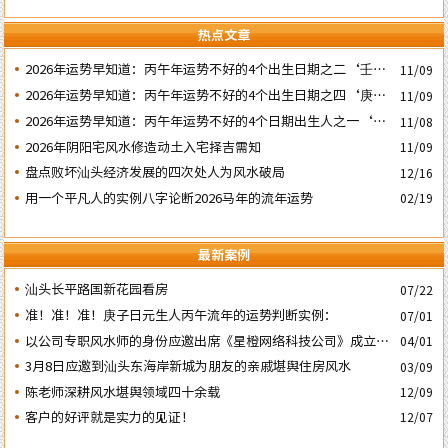
热点文章
2026年运势早知道：丙午年运势不好的4个出生日期之二‘壬子’
11/09
日
2026年运势早知道：丙午年运势不好的4个出生日期之四‘庚子’
11/09
日
2026年运势早知道：丙午年运势不好的4个日期出生人之一‘戊
11/08
子’ 日
2026年阴阳宅风水修造动土入宅择吉需知
11/09
盘点败坏汕头经济发展的四次处人为风水破局
12/16
用一个平凡人的实例八字论断2026马年的流年运势
02/19
最新案例
汕头长平路国新花园看房
07/22
准！准！准！庚子日元生人丙午流年的运势判断实例：
07/01
以公司专职风水师的身份应邀出席《星橙网络科技公司》成立5
04/01
周年庆典
3月8日应邀到汕头东海岸新城为朋友的亲戚堪舆住房风水
03/09
陈老师深耕风水堪舆领域四十余载
12/09
客户的好评就是实力的见证！
12/07