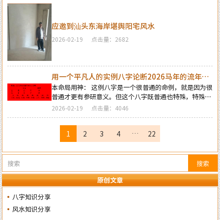
图：
应邀到汕头东海岸堪舆阳宅风水
2026-02-19
点击量：2682
用一个平凡人的实例八字论断2026马年的流年运
势
本命局用神： 这例八字是一个很普通的命例，就是因为很
普通才更有参研意义。但这个八字既普通也特殊，特殊的
是这个命局是一个属于通关用神的格局。从这个八字中可
2026-02-19
点击量：4046
以看出：己未日主己土生于寒冬的农历十一月子水财星临
旺，仲冬寒湿水气过旺之时，需要用火来烘暖万物，然而
1
2
3
4
22
命局中仅有的年支巳火处死绝之地又不透干，死绝之火无
···
力来烘暧命局中的各类五行，幸喜命局中有甲乙木透干以
泄水生火的态势，甲乙木具有通关用神的作用。
搜索
原创文章
八字知识分享
风水知识分享