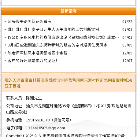
最新案例
汕头长平路国新花园看房
07/22
准！准！准！庚子日元生人丙午流年的运势判断实例：
07/01
以公司专职风水师的身份应邀出席《星橙网络科技公司》成立5
04/01
周年庆典
3月8日应邀到汕头东海岸新城为朋友的亲戚堪舆住房风水
03/09
陈老师深耕风水堪舆领域四十余载
12/09
客户的好评就是实力的见证！
12/07
我的天涯
百度百科
新浪微博
腾讯空间
蓝色河畔
天涯社区
赶集网
百度
搜狐
58
豆丁
百姓
联系人员：陈洲先生
公司地址：汕头市龙湖区珠池路35号《金丽雅轩》1栋203房(珠池路与嵩
山路交界处)
手机电话：
15916618178
（微信同号）
电子邮箱：
1334418505@qq.com
Copyright 2025 汕头市周易预测风水择吉陈洲咨沟询工作室
粤ICP备