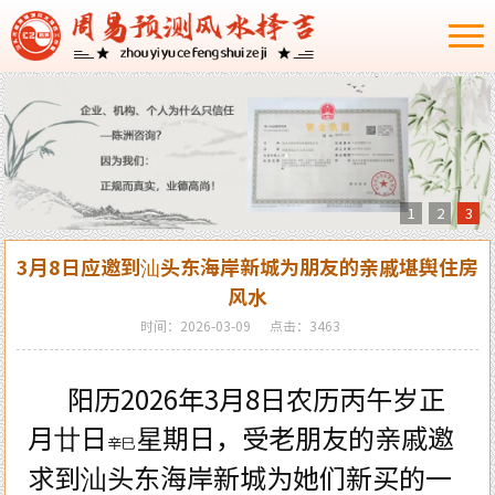
1
2
3
3月8日应邀到汕头东海岸新城为朋友的亲戚堪舆住房
风水
时间：2026-03-09
点击：3463
阳历
2026
年
3
月
8
日农历丙午岁正
月廿日
星期日，受老朋友的亲戚邀
辛巳
求到汕头东海岸新城为她们新买的一