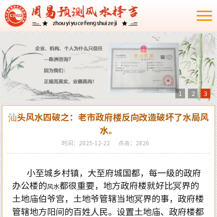
1
2
3
汕头风水四破之：老市政府楼反向改造破坏了水局风
水。
时间：2025-12-22
点击：2826
小至城乡村镇，大至府城国都，每一级的政府
办公楼的
都很重要，地方政府楼就好比冥界的
风水
土地庙伯爷宫，土地爷管辖当地冥界的事，政府楼
管辖地方阳间的百姓人民。设置土地庙、政府楼都