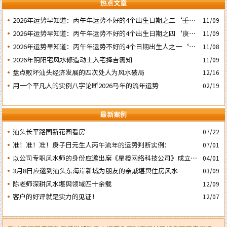
热点文章
2026年运势早知道：丙午年运势不好的4个出生日期之二‘壬子’
11/09
日
2026年运势早知道：丙午年运势不好的4个出生日期之四‘庚子’
11/09
日
2026年运势早知道：丙午年运势不好的4个日期出生人之一‘戊
11/08
子’ 日
2026年阴阳宅风水修造动土入宅择吉需知
11/09
盘点败坏汕头经济发展的四次处人为风水破局
12/16
用一个平凡人的实例八字论断2026马年的流年运势
02/19
最新案例
汕头长平路国新花园看房
07/22
准！准！准！庚子日元生人丙午流年的运势判断实例：
07/01
以公司专职风水师的身份应邀出席《星橙网络科技公司》成立5
04/01
周年庆典
3月8日应邀到汕头东海岸新城为朋友的亲戚堪舆住房风水
03/09
陈老师深耕风水堪舆领域四十余载
12/09
客户的好评就是实力的见证！
12/07