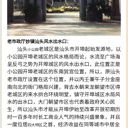
：
老市政厅妙镇汕头风水出水口
汕头
老城区是汕头市开埠起始发源地，以
小公园
小公园开埠老城区的风水格局而论，水流至广场海
呈反弓之势为开埠城区的风水出水口，此位置正是
小公园开埠老城区的东南巽宫位置，所以，原汕头
老市政厅设置在这个位置，并以丙壬兼午子分金座
南向北的衙门格局兴建，背去水朝来龙朝望市区得
老城区的来水拱合环绕明堂，镇守开埠城区水局风
水的出水口，大门朝望市区也代表着政府关心民
生，所以汕头市才能从开埠伊始至改革开放初期历
时一百多年时长工商业人气的持续兴盛景象，并且
一度位居
之首，经济收益在同等城市中居全
四大特区