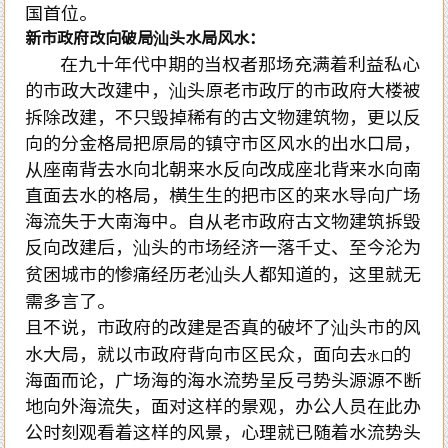
国首位。
新市政府改向破局汕头水局风水：
在九十年代中期的当权者那场充满着利益私心
的市政大改建中，汕头原老市政厅的市政府大楼被
拆除改建，不只毁掉稀有的古文物建筑物，更以反
向的分金格局把原局的镇守市区风水的出水口局，
从座南背去水向北朝来水反向改成座北背来水向南
直面去水的格局，横生生的把市区的来水导向广场
海流失于大南海中。自从老市政府古文物建筑拆毁
反向改建后，汕头的市场经济一落千丈、至今沦为
贫困城市的惨痛经历老汕头人都知道的，这里就无
需多言了。
且不说，市政府的改建是否真的破坏了汕头市的风
水大局，就以市政府背向市区民众，面向去
的
水口
海面而论，广场海的海水流势呈反弓势头源源不断
地向外海流失，面对这样的景观，办公人员在此办
公时刻观看着这样的风景，心理就已随着水流势头