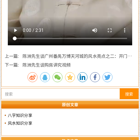
上一篇: 陈洲先生谈广州番禺万博天河城的风水亮点之二：开门迎
龙纳水
下一篇: 陈洲先生谈购房讲究视频
搜索
原创文章
八字知识分享
风水知识分享