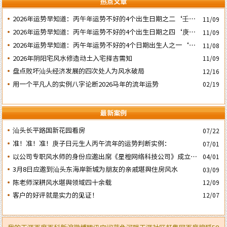
热点文章
2026年运势早知道：丙午年运势不好的4个出生日期之二‘壬子’
11/09
日
2026年运势早知道：丙午年运势不好的4个出生日期之四‘庚子’
11/09
日
2026年运势早知道：丙午年运势不好的4个日期出生人之一‘戊
11/08
子’ 日
2026年阴阳宅风水修造动土入宅择吉需知
11/09
盘点败坏汕头经济发展的四次处人为风水破局
12/16
用一个平凡人的实例八字论断2026马年的流年运势
02/19
最新案例
汕头长平路国新花园看房
07/22
准！准！准！庚子日元生人丙午流年的运势判断实例：
07/01
以公司专职风水师的身份应邀出席《星橙网络科技公司》成立5
04/01
周年庆典
3月8日应邀到汕头东海岸新城为朋友的亲戚堪舆住房风水
03/09
陈老师深耕风水堪舆领域四十余载
12/09
客户的好评就是实力的见证！
12/07